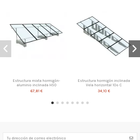
Estructura mixta hormigón-
Estructura hormigón inclinada
aluminio inclinada H50
Vela horizontal 10º C
67,81 €
34,10 €
¡Disponible sólo en la web!
¡Disponible sólo en la web!
¡Disponible sólo en la web!