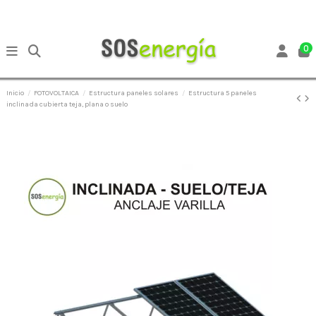
0
Inicio
FOTOVOLTAICA
Estructura paneles solares
Estructura 5 paneles
inclinada cubierta teja, plana o suelo