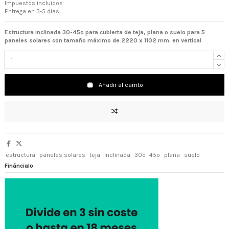
Impuestos incluidos
Entrega en 3-5 días
Estructura inclinada 30-45º para cubierta de teja, plana o suelo para 5
paneles solares con tamaño máximo de 2220 x 1102 mm. en vertical
Añadir al carrito
estructura
paneles solares
teja
inclinada
30º
45º
plana
suelo
Fináncialo