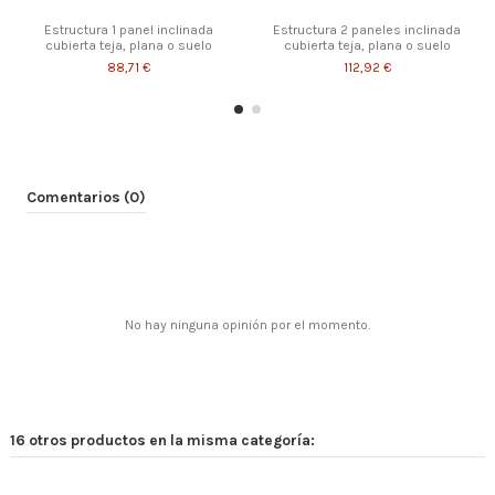
Estructura 1 panel inclinada
Estructura 2 paneles inclinada
cubierta teja, plana o suelo
cubierta teja, plana o suelo
88,71 €
112,92 €
¡Disponible sólo en la web!
Comentarios (0)
No hay ninguna opinión por el momento.
Estructura 3 paneles inclinada
Estructura 4 paneles inclinada
cubierta teja, plana o suelo
cubierta teja, plana o suelo
16 otros productos en la misma categoría:
162,52 €
186,73 €