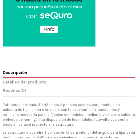
Descripción
Detalles del producto
Reseñas
(0)
Estructura inclinada 30-45º para 2 paneles solares para montaje en
cubierta de teja, plana o en suelo con toda la perfilería, accesorios y
tornillería necesaria para la fijación de módulos mediante varilla a la cubierta
o bloque de hormigón. La disposición de los módulos fotovoltaicos será en
posición vertical respecto a la estructura.
La estructura dispondrá 2 colisos en la cara inferior del ángulo para fijar cada
bastidor con varilla M-10 y para su nivelación dispondrá de sistema