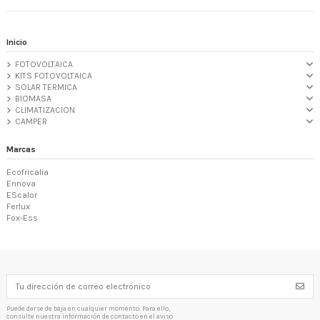
Inicio
FOTOVOLTAICA
KITS FOTOVOLTAICA
SOLAR TERMICA
BIOMASA
CLIMATIZACION
CAMPER
Marcas
Ecofricalia
Ennova
EScalor
Ferlux
Fox-Ess
Puede darse de baja en cualquier momento. Para ello,
consulte nuestra información de contacto en el aviso