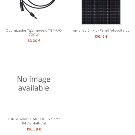
Optimizador Tigo modelo TS4-A-O
Ampliación kit - Panel fotovoltaico
700W
136,13 €
63,30 €
LONGi Solar Hi-MO X10 Explorer
645W Half-Cut
130,56 €