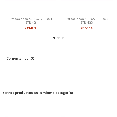
Protecciones AC 25A SP - DC 1
Protecciones AC 25A SP - DC 2
STRING
STRINGS
234,15 €
347,77 €
Comentarios (0)
5 otros productos en la misma categoría:
Protecciones AC 25A CP - DC 2
Protecciones AC 25A Trifásico
Protecciones AC 25A CP - DC 1
SP - DC 2 STRINGS
STRINGS
STRING