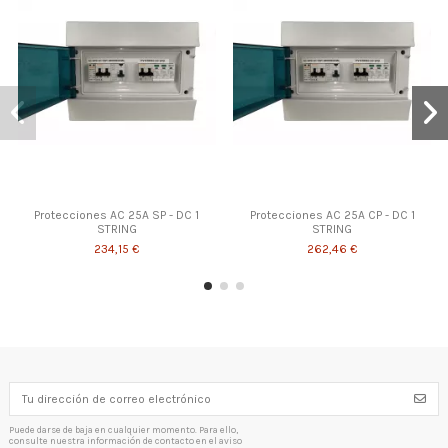
374,99 €
343,41 €
262,46 €
Protecciones AC 25A SP - DC 1
Protecciones AC 25A CP - DC 1
STRING
STRING
234,15 €
262,46 €
Puede darse de baja en cualquier momento. Para ello,
consulte nuestra información de contacto en el aviso