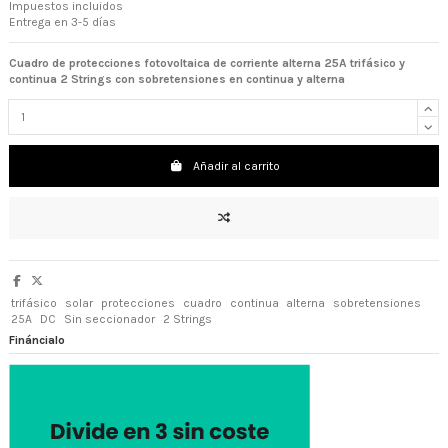
Impuestos incluidos
Entrega en 3-5 días
Cuadro de protecciones fotovoltaica de corriente alterna 25A trifásico y
continua 2 Strings
con
sobretensiones en continua y alterna
Añadir al carrito
trifásico
solar
protecciones
cuadro
continua
alterna
sobretensiones
25A
DC
Sin seccionador
2 Strings
Fináncialo