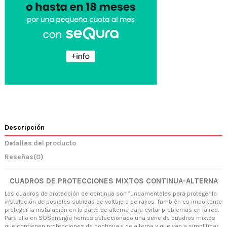
Descripción
Detalles del producto
Reseñas
(0)
CUADROS DE PROTECCIONES MIXTOS CONTINUA-ALTERNA
Los cuadros de protección de continua son fundamentales para proteger la
instalación de posibles subidas de voltaje o de rayos. También es importante
proteger la instalación en la parte de alterna para evitar problemas en la red.
Para ello en SOSenergía hemos seleccionado una serie de cuadros mixtos
que contienen protecciones de continua y de alterna y que van a simplificar