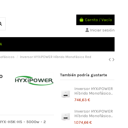
Carrito
/
Vacío
Iniciar sesión
A
nofásicos
Inversor HYXiPOWER Híbrido Monofásico Red
o
También podría gustarte
Inversor HYXiPOWER
Híbrido Monofásico...
746,63 €
Inversor HYXiPOWER
Híbrido Monofásico...
 HYX-H5K-HS - 5000w - 2
1.074,66 €