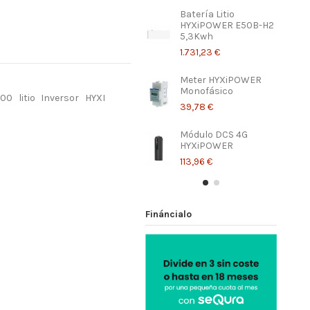
Batería Litio
HYXiPOWER E50B-H2
5,3Kwh
1.731,23 €
Meter HYXiPOWER
Monofásico
000
litio
Inversor
HYXI
39,78 €
Módulo DCS 4G
HYXiPOWER
113,96 €
Fináncialo