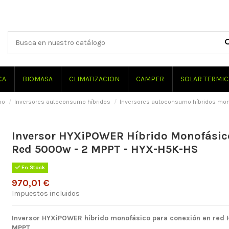
CA
BIOMASA
CLIMATIZACION
CAMPER
SOLAR TERMIC
mo
Inversores autoconsumo híbridos
Inversores autoconsumo híbridos mo
Inversor HYXiPOWER Híbrido Monofásic
Red 5000w - 2 MPPT - HYX-H5K-HS
En Stock
970,01 €
Impuestos incluidos
Inversor
HYXiPOWER
híbrido
monofásico
para conexión en red
MPPT