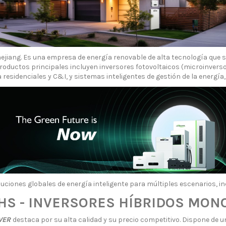
jiang. Es una empresa de energía renovable de alta tecnología que se 
s productos principales incluyen inversores fotovoltaicos (microinvers
esidenciales y C&I, y sistemas inteligentes de gestión de la energía, 
ciones globales de energía inteligente para múltiples escenarios, inc
HS - INVERSORES HÍBRIDOS MON
WER
destaca por su alta calidad y su precio competitivo. Dispone de