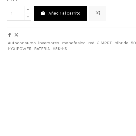
Añadir al carrito
Autoconsumo
inversores
monofasico
red
2 MPPT
hibrido
5
HYXIPOWER
BATERIA
H5K-HS