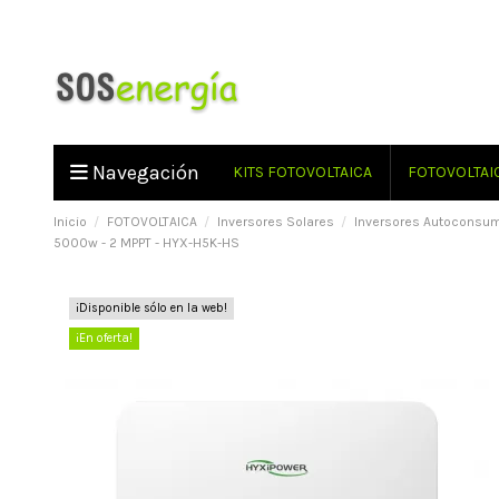
Navegación
KITS FOTOVOLTAICA
FOTOVOLTAI
Inicio
FOTOVOLTAICA
Inversores Solares
Inversores Autoconsu
5000w - 2 MPPT - HYX-H5K-HS
¡Disponible sólo en la web!
¡En oferta!