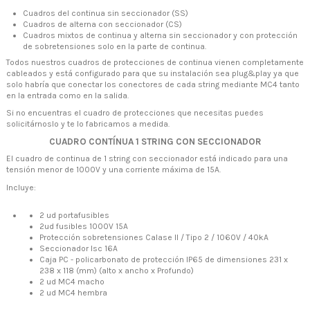
Cuadros del continua sin seccionador (SS)
Cuadros de alterna con seccionador (CS)
Cuadros mixtos de continua y alterna sin seccionador y con protección
de sobretensiones solo en la parte de continua.
Todos nuestros cuadros de protecciones de continua vienen completamente
cableados y está configurado para que su instalación sea plug&play ya que
solo habría que conectar los conectores de cada string mediante MC4 tanto
en la entrada como en la salida.
Si no encuentras el cuadro de protecciones que necesitas puedes
solicitárnoslo y te lo fabricamos a medida.
CUADRO CONTÍNUA 1 STRING CON SECCIONADOR
El cuadro de continua de 1 string con seccionador está indicado para una
tensión menor de 1000V y una corriente máxima de 15A.
Incluye:
2 ud portafusibles
2ud fusibles 1000V 15A
Protección sobretensiones Calase II / Tipo 2 / 1060V / 40kA
Seccionador Isc 16A
Caja PC - policarbonato de protección IP65 de dimensiones 231 x
238 x 118 (mm) (alto x ancho x Profundo)
2 ud MC4 macho
2 ud MC4 hembra