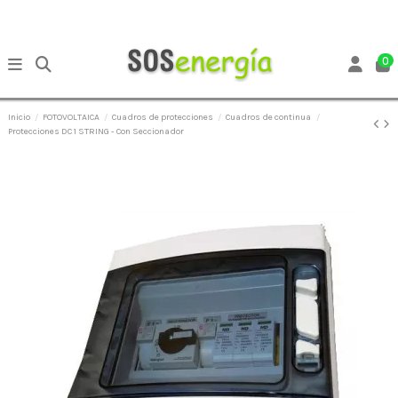
0
Inicio
FOTOVOLTAICA
Cuadros de protecciones
Cuadros de continua
Protecciones DC 1 STRING - Con Seccionador