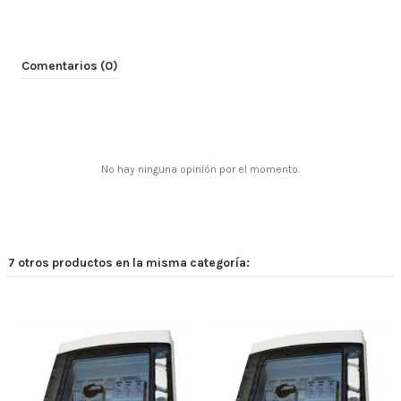
Comentarios (0)
No hay ninguna opinión por el momento.
Protecciones DC 3 STRINGS - Sin
Protecciones DC 4 STRINGS - Sin
Seccionador
Seccionador
7 otros productos en la misma categoría:
346,89 €
458,59 €