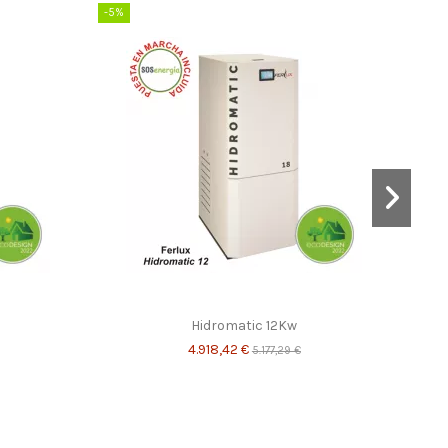
-5%
Hidromatic 12Kw
4.918,42 €
5.177,29 €