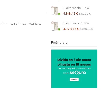
Hidromatic 12Kw
4.918,42 €
5.177,29 €
Hidromatic 18Kw
ccion
radiadores
Caldera
4.978,77 €
5.240,81 €
Fináncialo