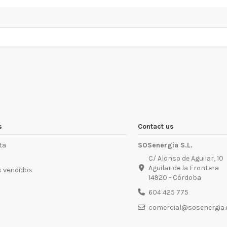
s
Contact us
Corina 24Kw
Hidromatic 18Kw
ta
SOSenergía S.L.
2.620,41 €
4.978,77 €
2.911,56 €
5.240,81 €
C/ Alonso de Aguilar, 10
Aguilar de la Frontera
 vendidos
14920 - Córdoba
604 425 775
comercial@sosenergia.