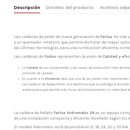
Descripción
Detalles del producto
Archivos adju
Las calderas de pellet de nueva generación de
Ferlux
ha sido 
y un quemador rotatorio que permite disfrutar de mayor auton
las últimas tecnologías para una combustión eficiente, como
Las calderas de
Ferlux
representan la unión de
Calidad y efic
La
Calidad
de sus componentes y del cuerpo de combustión hace de esta 
sinónimo de calidad.
En cuanto a la
eficiencia
, decir que una de las partes más importantes d
Las calderas de
Ferlux
tienen una electrónica que se autoregula durante
autolimpieza que permite más horas de funcionamiento sin necesidad de
La caldera de Pellets
Ferlux Hidromatic 24
es un equipo compa
de una instalación compacta y eficiente. Diseñado según los 
El modelo Hidromatic está disponible en 12, 18, 24, 30 y 35 kW.