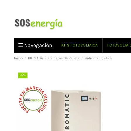
Navegación
KITS FOTOVOLTAICA
FOTOVOLTAI
Inicio
BIOMASA
Calderas de Pellets
Hidromatic 24Kw
-5%