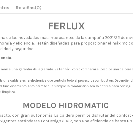
ntos
Reseñas
(0)
FERLUX
una de las novedades más interesantes de la campaña 2021/22 de inv
omía y eficiencia. están diseñadas para proporcionar el máximo conf
didad y seguridad.
iencia.
marca una garantía de larga vida. Es tan fácil como comparar el peso de una caldera
e una caldera es la electrónica que controla todo el proceso de combustión. Dependiend
 el funcionamiento. Esto permite que siempre la combustión sea la óptima para consegu
 limpieza.
MODELO HIDROMATIC
cto, con gran autonomía. La caldera permite disfrutar del confort d
exigentes estándares EcoDesign 2022, con una eficiencia de hasta un