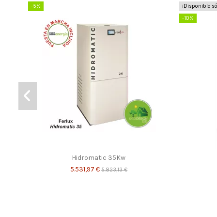
-5%
¡Disponible só
-10%
Hidromatic 35Kw
5.531,97 €
5.823,13 €
¡Disponible sólo en la web!
-10%
-10%