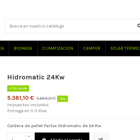
CA
BIOMASA
CLIMATIZACION
CAMPER
SOLAR TERMIC
Hidromatic 24Kw
En stock
5.381,10 €
5.664,31 €
-5%
Impuestos incluidos
Entrega en 3-5 días
Caldera de pellet Ferlux Hidromatic de
24 Kw