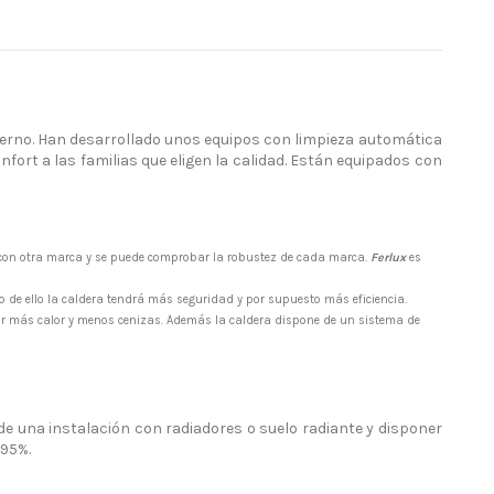
ierno. Han desarrollado unos equipos con limpieza automática
ort a las familias que eligen la calidad. Están equipados con
 con otra marca y se puede comprobar la robustez de cada marca.
Ferlux
es
o de ello la caldera tendrá más seguridad y por supuesto más eficiencia.
ir más calor y menos cenizas. Además la caldera dispone de un sistema de
e una instalación con radiadores o suelo radiante y disponer
 95%.