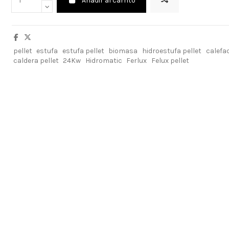
Añadir al carrito
pellet
estufa
estufa pellet
biomasa
hidroestufa pellet
calefa
caldera pellet
24Kw
Hidromatic
Ferlux
Felux pellet