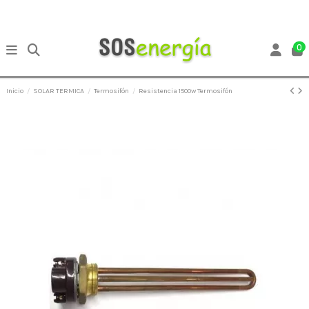
0
Inicio
SOLAR TERMICA
Termosifón
Resistencia 1500w Termosifón