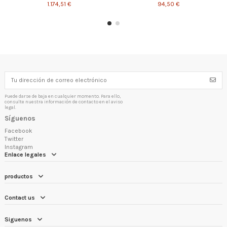
1.174,51 €
94,50 €
¡Disponible sólo en la web!
¡Disponible sólo en la web!
¡En oferta!
¡En oferta!
Puede darse de baja en cualquier momento. Para ello,
consulte nuestra información de contacto en el aviso
legal.
Síguenos
Facebook
Twitter
Instagram
Enlace legales
Termosifón 150 l.
Termosifón 300 l.
1.122,88 €
1.585,91 €
productos
Contact us
Siguenos