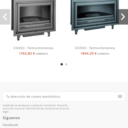
ES950 - Termochimenea
ES1100 - Termochimenea
1.762,82 €
1.834,29 €
1.958,69 €
2.038,10 €
-10%
Puede darse de baja en cualquier momento. Para ello,
consulte nuestra información de contacto en el aviso
legal.
Síguenos
Facebook