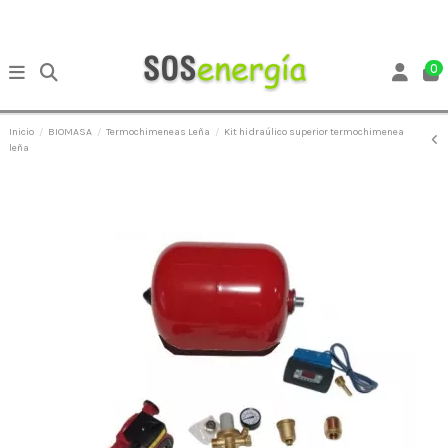
0
Inicio
BIOMASA
Termochimeneas Leña
Kit hidraúlico superior termochimenea
leña