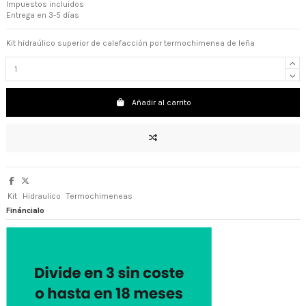
Impuestos incluidos
Entrega en 3-5 días
Kit hidraúlico superior de calefacción por termochimenea de leña
Añadir al carrito
Kit
Hidraulico
Termochimeneas
Fináncialo