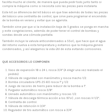
facilita mucho al cliente, de manera que pueda pedir todo junto tanto si
compra la máquina como si necesita solo las piezas para instalarla.
Este kit se diferencia del kit básico en que trae además de todas las piezas
del básico una centralita de control, que sirve para programar el encendido
de la bomba en verano y evitar que se agarrote.
También sirve par que si la instalación baja de 5 grados se ponga en marcha
y evite congelaciones, además de poder tener el control de bombas y
sondas desde una cómoda pantalla.
También incluye la valvula anticondensados a 55ºC, que hace que el agua
del retorno vuelva a esta temperatura y evitamos que la máquina genere
condensados, y así alargamos la vida útil de esta evitando corrosiones.
QUE ACCESORIOS LO COMPONEN
Vaso de expansión 18 o 24 L. rosca 3/4" (A elegir una vez realizado el
pedido)
Válvula de seguridad con manómetro y rosca macho 1/2.
Bomba circuladora UPS 25-60 rosca 1" y 1/2.
Juego de racores de hierro para reducir de la bomba a 1".
Purgador automático rosca 3/8".
Llenado automático con manómetro y roscas 1/2.
Válvula de descarga térmica acción a los 97ºC ,con roscas H 1/2"..
Centralita de control.
Válvula de retención H 3/4".
Regulador de tiro automático con rosca a 3/4".