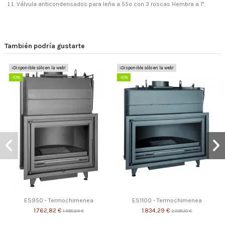
Válvula anticondensados para leña a 55º con 3 roscas Hembra a 1".
También podría gustarte
¡Disponible sólo en la web!
¡Disponible sólo en la web!
-10%
-10%
ES950 - Termochimenea
ES1100 - Termochimenea
1.762,82 €
1.834,29 €
1.958,69 €
2.038,10 €