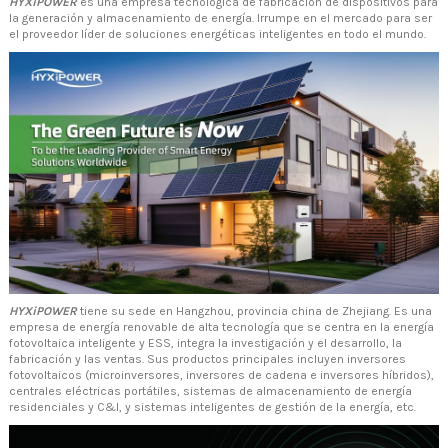
HYXiPOWER
es una empresa tecnológica de fabricación de dispositivos para
la generación y almacenamiento de energía. Irrumpe en el mercado para ser
el proveedor líder de soluciones energéticas inteligentes en todo el mundo.
HYXiPOWER
tiene su sede en Hangzhou, provincia china de Zhejiang. Es una
empresa de energía renovable de alta tecnología que se centra en la energía
fotovoltaica inteligente y ESS, integra la investigación y el desarrollo, la
fabricación y las ventas. Sus productos principales incluyen inversores
fotovoltaicos (microinversores, inversores de cadena e inversores híbridos),
centrales eléctricas portátiles, sistemas de almacenamiento de energía
residenciales y C&I, y sistemas inteligentes de gestión de la energía, etc.