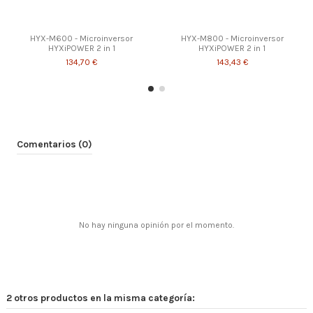
HYX-M600 - Microinversor
HYX-M800 - Microinversor
HYXiPOWER 2 in 1
HYXiPOWER 2 in 1
134,70 €
143,43 €
Comentarios (0)
No hay ninguna opinión por el momento.
HYX-M1000 - Microinversor
HYX-M2000 - Microinversor
HYXiPOWER 2 in 1
HYXiPOWER 4 in 1
2 otros productos en la misma categoría:
155,91 €
285,08 €