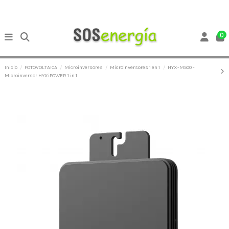
0
Inicio
FOTOVOLTAICA
Microinversores
Microinversores 1 en 1
HYX-M500 -
Microinversor HYXiPOWER 1 in 1