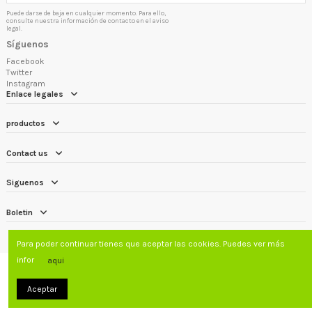
Puede darse de baja en cualquier momento. Para ello,
consulte nuestra información de contacto en el aviso
legal.
Síguenos
Facebook
Twitter
Instagram
Enlace legales
productos
Contact us
Siguenos
Boletin
Para poder continuar tienes que aceptar las cookies. Puedes ver más
infor
aqui
Aceptar