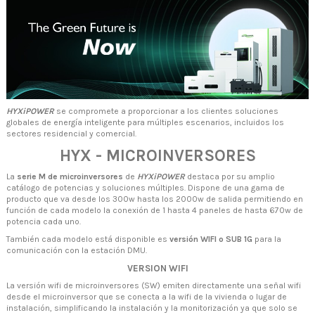
HYXiPOWER
se compromete a proporcionar a los clientes soluciones
globales de energía inteligente para múltiples escenarios, incluidos los
sectores residencial y comercial.
HYX - MICROINVERSORES
La
serie M de microinversores
de
HYXiPOWER
destaca por su amplio
catálogo de potencias y soluciones múltiples. Dispone de una gama de
producto que va desde los 300w hasta los 2000w de salida permitiendo en
función de cada modelo la conexión de 1 hasta 4 paneles de hasta 670w de
potencia cada uno.
También cada modelo está disponible es
versión WIFI o SUB 1G
para la
comunicación con la estación DMU.
VERSION WIFI
La versión wifi de microinversores (SW) emiten directamente una señal wifi
desde el microinversor que se conecta a la wifi de la vivienda o lugar de
instalación, simplificando la instalación y la monitorización ya que solo se