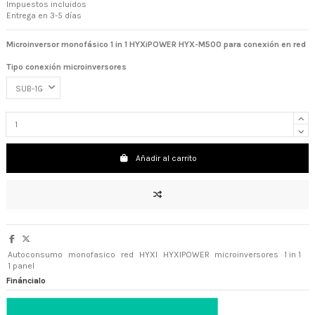
Impuestos incluidos
Entrega en 3-5 días
Microinversor monofásico
1 in 1
HYXiPOWER HYX-M500
para conexión en red
Tipo conexión microinversores
Añadir al carrito
Autoconsumo
monofasico
red
HYXI
HYXIPOWER
microinversores
1 in 1
1 panel
Fináncialo