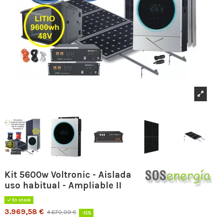
Kit 5600w Voltronic - Aislada
uso habitual - Ampliable II
En stock
3.969,58 €
4.670,09 €
-15%