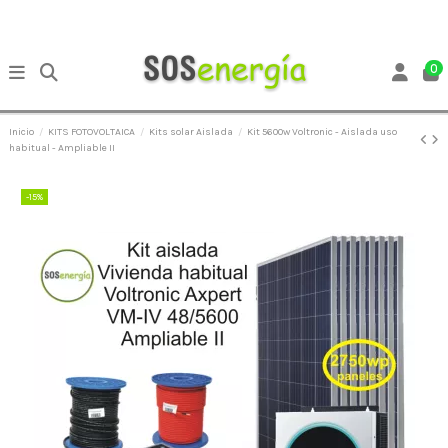
0
Inicio
KITS FOTOVOLTAICA
Kits solar Aislada
Kit 5600w Voltronic - Aislada uso
habitual - Ampliable II
-15%