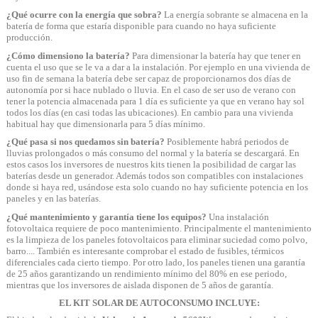
¿Qué ocurre con la energía que sobra?
La energía sobrante se almacena en la
batería de forma que estaría disponible para cuando no haya suficiente
producción.
¿Cómo
dimensiono la batería?
Para dimensionar la batería hay que tener en
cuenta el uso que se le va a dar a la instalación. Por ejemplo en una vivienda de
uso fin de semana la batería debe ser capaz de proporcionarnos dos días de
autonomía por si hace nublado o lluvia. En el caso de ser uso de verano con
tener la potencia almacenada para 1 día es suficiente ya que en verano hay sol
todos los días (en casi todas las ubicaciones). En cambio para una vivienda
habitual hay que dimensionarla para 5 días mínimo.
¿Qué pasa si nos quedamos sin batería
?
Posiblemente habrá periodos de
lluvias prolongados o más consumo del normal y la batería se descargará. En
estos casos los inversores de nuestros kits tienen la posibilidad de cargar las
baterías desde un generador. Además todos son compatibles con instalaciones
donde si haya red, usándose esta solo cuando no hay suficiente potencia en los
paneles y en las baterías.
¿Qué mantenimiento y garantía tiene los equipos?
Una instalación
fotovoltaica requiere de poco mantenimiento. Principalmente el mantenimiento
es la limpieza de los paneles fotovoltaicos para eliminar suciedad como polvo,
barro.... También es interesante comprobar el estado de fusibles, térmicos
diferenciales cada cierto tiempo. Por otro lado, los paneles tienen una garantía
de 25 años garantizando un rendimiento
mínimo del 80% en ese periodo,
mientras que los inversores de aislada disponen de 5 años de garantía.
EL KIT SOLAR DE AUTOCONSUMO INCLUYE: