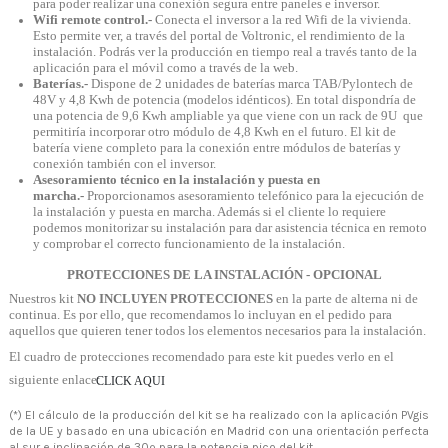
para poder realizar una conexión segura entre paneles e inversor.
Wifi remote control.-
Conecta el inversor a la red Wifi de la vivienda.
Esto permite ver, a través del portal de Voltronic, el rendimiento de la
instalación. Podrás ver la producción en tiempo real a través tanto de la
aplicación para el móvil como a través de la web.
Baterías.-
Dispone de 2 unidades de baterías marca TAB/Pylontech de
48V y 4,8 Kwh de potencia (modelos idénticos). En total dispondría de
una potencia de 9,6 Kwh ampliable ya que viene con un rack de 9U que
permitiría incorporar otro módulo de 4,8 Kwh en el futuro. El kit de
batería viene completo para la conexión entre módulos de baterías y
conexión también con el inversor.
Asesoramiento técnico en la instalación y puesta en
marcha.-
Proporcionamos asesoramiento telefónico para la ejecución de
la instalación y puesta en marcha. Además si el cliente lo requiere
podemos monitorizar su instalación para dar asistencia técnica en remoto
y comprobar el correcto funcionamiento de la instalación.
PROTECCIONES DE LA INSTALACIÓN - OPCIONAL
N
uestros kit
NO INCLUYEN PROTECCIONES
en la parte de alterna ni de
continua. Es por ello, que recomendamos lo incluyan en el pedido para
aquellos que quieren tener todos los elementos necesarios para la instalación.
El cuadro de protecciones recomendado para este kit puedes verlo en el
siguiente enlace:
CLICK AQUI
(*) El cálculo de la producción del kit se ha realizado con la aplicación PVgis
de la UE y basado en una ubicación en Madrid con una orientación perfecta
al sur e inclinación de 30º para la potencia pico del kit.