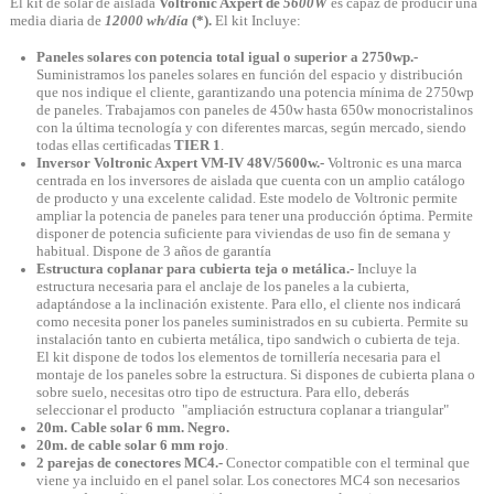
El kit de solar de aislada
Voltronic Axpert de
5600W
es capaz de producir una
media diaria de
12000 wh/día
(*).
El kit
Incluye:
Paneles solares con potencia total igual o superior a 2750wp.-
Suministramos los paneles solares en función del espacio y distribución
que nos indique el cliente, garantizando una potencia mínima de 2750wp
de paneles. Trabajamos con paneles de 450w hasta 650w monocristalinos
con la última tecnología y con diferentes marcas, según mercado, siendo
todas ellas certificadas
TIER 1
.
Inversor Voltronic Axpert VM-IV 48V/5600w.-
Voltronic es una marca
centrada en los inversores de aislada que cuenta con un amplio catálogo
de producto y una excelente calidad.
Este modelo de Voltronic permite
ampliar la potencia de paneles para tener una producción óptima
. Permite
disponer de potencia suficiente para viviendas de uso fin de semana y
habitual. Dispone de 3 años de garantía
Estructura coplanar para cubierta teja o metálica.-
Incluye la
estructura necesaria para el anclaje de los paneles a la cubierta,
adaptándose a la inclinación existente. Para ello, el cliente nos indicará
como necesita poner los paneles suministrados en su cubierta. Permite su
instalación tanto en cubierta metálica, tipo sandwich o cubierta de teja.
El kit dispone de todos los elementos de tornillería necesaria para el
montaje de los paneles sobre la estructura.
Si dispones de cubierta plana o
sobre suelo, necesitas otro tipo de estructura. Para ello, deberás
seleccionar el producto "ampliación estructura coplanar a triangular
"
20m. Cable solar 6 mm. Negro.
20m. de cable solar 6 mm rojo
.
2 parejas de conectores MC4.-
Conector compatible con el terminal que
viene ya incluido en el panel solar. Los conectores MC4 son necesarios