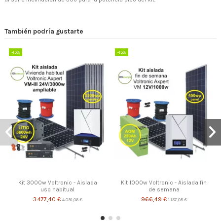
También podría gustarte
-15%
-15%
Kit 3000w Voltronic - Aislada
Kit 1000w Voltronic - Aislada fin
uso habitual
de semana
3.477,40 €
966,49 €
4.091,06 €
1.137,05 €