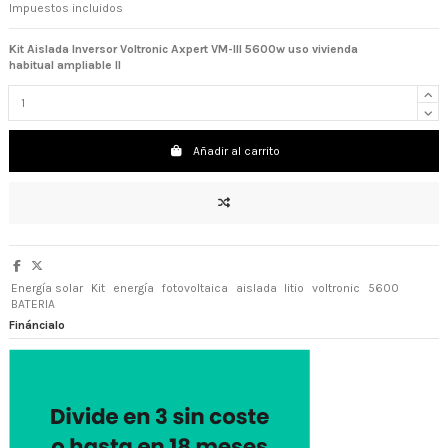
Impuestos incluidos
Kit Aislada Inversor Voltronic Axpert VM-III 5600w uso vivienda
habitual
ampliable II
Añadir al carrito
Energía solar
Kit
energía
fotovoltaica
aislada
litio
voltronic
5600
BATERIA
Fináncialo