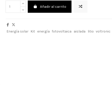
Añadir al carrito
Energía solar
Kit
energía
fotovoltaica
aislada
litio
voltronic