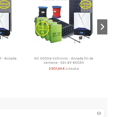
 - Aislada
Kit 3000w Voltronic - Aislada fin de
semana - GEL 6V-600Ah
2.901,44 €
3.413,46 €
-15%
-15%
-15%