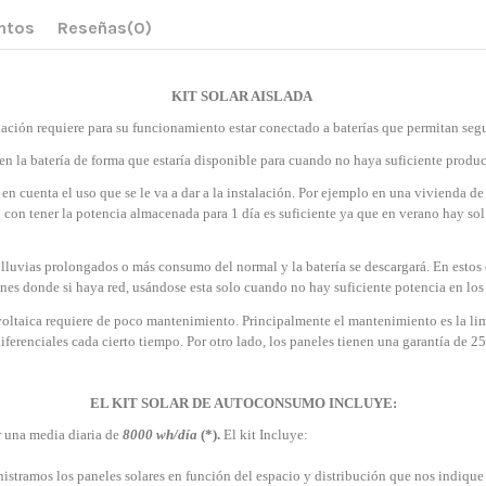
ntos
Reseñas
(0)
KIT SOLAR AISLADA
talación requiere para su funcionamiento estar conectado a baterías que permitan se
n la batería de forma que estaría disponible para cuando no haya suficiente produ
en cuenta el uso que se le va a dar a la instalación. Por ejemplo en una vivienda d
 con tener la potencia almacenada para 1 día es suficiente ya que en verano hay sol
luvias prolongados o más consumo del normal y la batería se descargará. En estos cas
es donde si haya red, usándose esta solo cuando no hay suficiente potencia en los 
oltaica requiere de poco mantenimiento. Principalmente el mantenimiento es la lim
 diferenciales cada cierto tiempo. Por otro lado, los paneles tienen una garantía de
EL KIT SOLAR DE AUTOCONSUMO INCLUYE:
 una media diaria de
8000 wh/día
(*).
El kit
Incluye:
stramos los paneles solares en función del espacio y distribución que nos indique