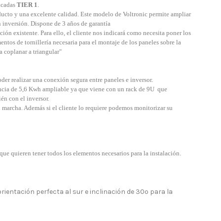
ficadas
TIER 1
.
ducto y una excelente calidad.
Este modelo de Voltronic permite ampliar
 inversión. Dispone de 3 años de garantía
ación existente. Para ello, el cliente nos indicará como necesita poner los
entos de tornillería necesaria para el montaje de los paneles sobre la
a coplanar a triangular
"
er realizar una conexión segura entre paneles e inversor.
ncia de 5,6 Kwh ampliable ya que viene con un rack de 9U que
én con el inversor.
 marcha. Además si el cliente lo requiere podemos monitorizar su
que quieren tener todos los elementos necesarios para la instalación.
orientación perfecta al sur e inclinación de 30º para la