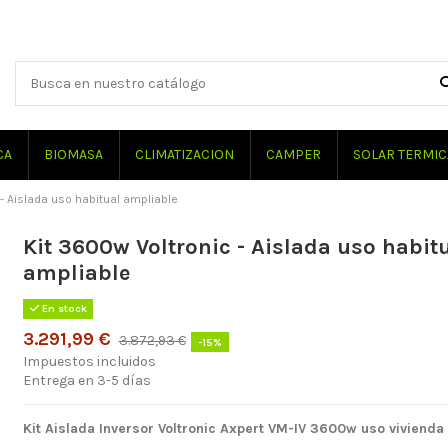
CA
BIOMASA
CLIMATIZACION
CAMPER
SOLAR TERMIC
- Aislada uso habitual ampliable
Kit 3600w Voltronic - Aislada uso habit
ampliable
En stock
3.291,99 €
3.872,93 €
-15%
Impuestos incluidos
Entrega en 3-5 días
Kit Aislada Inversor Voltronic Axpert VM-IV 3600w uso vivienda