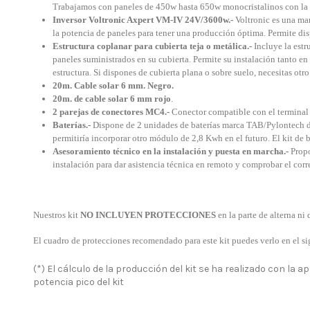
Trabajamos con paneles de 450w hasta 650w monocristalinos con la úl
Inversor Voltronic Axpert VM-IV 24V/3600w.-
Voltronic es una mar
la potencia de paneles para tener una producción óptima
.
Permite dis
Estructura coplanar para cubierta teja o metálica.-
Incluye la estru
paneles suministrados en su cubierta. Permite su instalación tanto en 
estructura.
Si dispones de cubierta plana o sobre suelo, necesitas otro
20m. Cable solar 6 mm. Negro.
20m. de cable solar 6 mm rojo
.
2 parejas de conectores MC4.-
Conector compatible con el terminal q
Baterías.-
Dispone de 2 unidades de baterías marca TAB/Pylontech d
permitiría incorporar otro módulo de 2,8 Kwh en el futuro. El kit de
Asesoramiento técnico en la instalación y puesta en marcha.-
Propo
instalación para dar asistencia técnica en remoto y comprobar el corr
N
uestros kit
NO INCLUYEN PROTECCIONES
en la parte de alterna ni
El cuadro de protecciones recomendado para este kit puedes verlo en el s
(*) El cálculo de la producción del kit se ha realizado con la 
potencia pico del kit