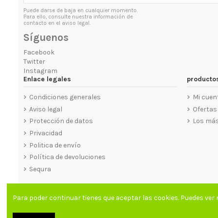
Puede darse de baja en cualquier momento.
Para ello, consulte nuestra información de
contacto en el aviso legal.
Síguenos
Facebook
Twitter
Instagram
Enlace legales
producto
Kit 3000w Voltronic - Aislada fin de
Kit 1000w Voltronic - Aislada fin de
Kit 10000w Voltronic - Aislada uso
Kit 5000w 
Kit 8000w
Kit 80
habitual - Ampliable
semana ampliable
semana ampliado
u
Condiciones generales
Mi cuen
6.794,90 €
2.041,38 €
1.104,37 €
Aviso legal
Ofertas
1.299,26 €
7.994,00 €
2.401,62 €
Protección de datos
Los más
Privacidad
Politica de envío
Política de devoluciones
Sequra
Para poder continuar tienes que aceptar las cookies. Puedes ver