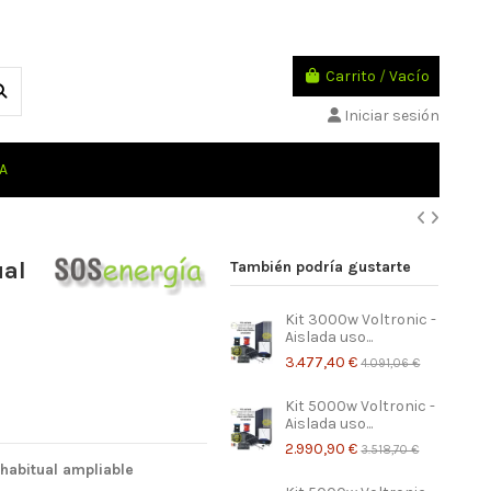
Carrito
/
Vacío
Iniciar sesión
A
ual
También podría gustarte
Kit 3000w Voltronic -
Aislada uso...
3.477,40 €
4.091,06 €
Kit 5000w Voltronic -
Aislada uso...
2.990,90 €
3.518,70 €
 habitual ampliable