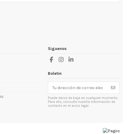
Siguenos
so habitual
so habitual
lanar a
Kit 10000w Voltronic - U-POWER - Aislada
Kit 3000w Voltronic - Aislada fin de
Kit 1000w Voltronic - Aislada fin de
uso habitual - Ampliable
semana no ampliable
semana
7.855,12 €
966,49 €
1.911,81 €
2.249,18 €
1.137,05 €
9.241,31 €
Boletin
es
Puede darse de baja en cualquier momento.
Para ello, consulte nuestra información de
contacto en el aviso legal.