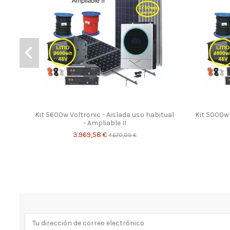
Kit 5600w Voltronic - Aislada uso habitual
Kit 5000w 
- Ampliable II
3.969,58 €
4.670,09 €
-15%
-15%
-15%
-15%
-15%
-15%