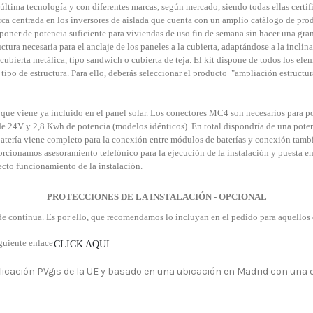
tima tecnología y con diferentes marcas, según mercado, siendo todas ellas certi
ca centrada en los inversores de aislada que cuenta con un amplio catálogo de pro
poner de potencia suficiente para viviendas de uso fin de semana sin hacer una gran
ctura necesaria para el anclaje de los paneles a la cubierta, adaptándose a la inclin
cubierta metálica, tipo sandwich o cubierta de teja. El kit dispone de todos los elem
 tipo de estructura. Para ello, deberás seleccionar el producto "ampliación estructur
ue viene ya incluido en el panel solar. Los conectores MC4 son necesarios para pod
e 24V y 2,8 Kwh de potencia (modelos idénticos). En total dispondría de una pote
 batería viene completo para la conexión entre módulos de baterías y conexión tambi
rcionamos asesoramiento telefónico para la ejecución de la instalación y puesta en
ecto funcionamiento de la instalación.
PROTECCIONES DE LA INSTALACIÓN - OPCIONAL
 de continua. Es por ello, que recomendamos lo incluyan en el pedido para aquellos 
iguiente enlace:
CLICK AQUI
aplicación PVgis de la UE y basado en una ubicación en Madrid con una 