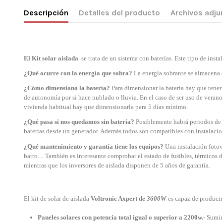
Descripción
Detalles del producto
Archivos adju
El Kit solar aislada
se trata de un sistema con baterías. Este tipo de ins
¿Qué ocurre con la energía que sobra?
La energía sobrante se almacena e
¿Cómo
dimensiono la batería?
Para dimensionar la batería hay que tener 
de autonomía por si hace nublado o lluvia. En el caso de ser uso de verano
vivienda habitual hay que dimensionarla para 5 días mínimo.
¿Qué pasa si nos quedamos sin batería
?
Posiblemente habrá periodos de l
baterías desde un generador. Además todos son compatibles con instalacion
¿Qué mantenimiento y garantía tiene los equipos?
Una instalación fotov
barro.... También es interesante comprobar el estado de fusibles, térmicos
mientras que los inversores de aislada disponen de 5 años de garantía.
El kit de solar de aislada
Voltronic Axpert de
3600W
es capaz de producir
Paneles solares con potencia total igual o superior a 2200w.-
Sumini