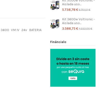
Kit 5000w Voltronic -
Aislada uso...
5.738,78 €
6.751,51 €
Kit 3600w Voltronic -
Aislada uso...
3.588,75 €
4.222,05 €
3600
VM IV
24v
BATERIA
Fináncialo