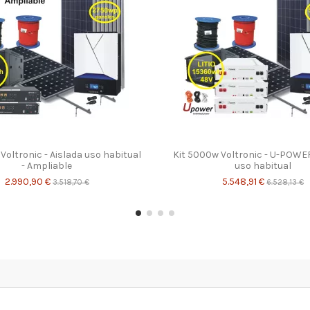
Voltronic - Aislada uso habitual
Kit 5000w Voltronic - U-POWER
- Ampliable
uso habitual
2.990,90 €
5.548,91 €
3.518,70 €
6.528,13 €
-15%
-15%
-15%