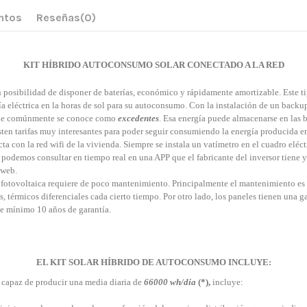
ntos
Reseñas
(0)
KIT HÍBRIDO AUTOCONSUMO SOLAR CONECTADO A LA RED
 posibilidad de disponer de baterías, económico y rápidamente amortizable. Este ti
ía eléctrica en la horas de sol para su autoconsumo. Con la instalación de un backu
 que comúnmente se conoce como
excedentes
. Esa energía puede almacenarse en las b
sten tarifas muy interesantes para poder seguir consumiendo la energía producida en
cta con la red wifi de la vivienda. Siempre se instala un vatímetro en el cuadro eléct
 podemos consultar en tiempo real en una APP que el fabricante del inversor tiene 
 web.
fotovoltaica requiere de poco mantenimiento. Principalmente el mantenimiento es l
es, térmicos diferenciales cada cierto tiempo. Por otro lado, los paneles tienen una
de mínimo 10 años de garantía.
EL KIT SOLAR HÍBRIDO DE AUTOCONSUMO INCLUYE:
, capaz de producir una media diaria de
66000 wh/día
(*),
i
ncluye: