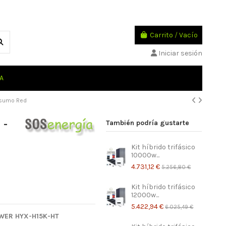
Carrito
/
Vacío
Iniciar sesión
A
nsumo Red
 -
También podría gustarte
Kit híbrido trifásico
10000w...
4.731,12 €
5.256,80 €
Kit híbrido trifásico
12000w...
5.422,94 €
6.025,49 €
POWER HYX-H15K-HT