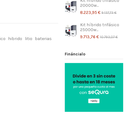
Kit híbrido trifásico
20000w...
8.223,95 €
9.137,73 €
Kit híbrido trifásico
25000w...
9.713,76 €
10.793,07 €
ico
hibrido
litio
baterias
Fináncialo