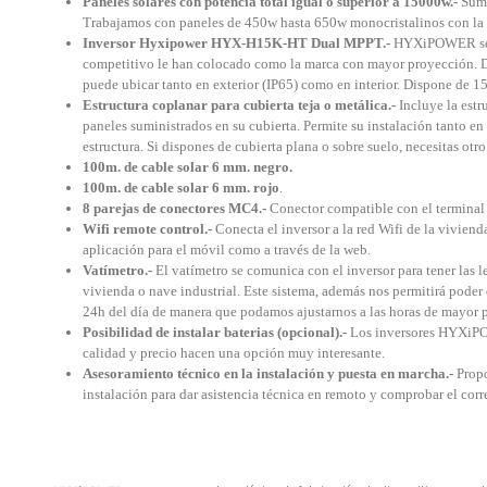
Paneles solares con potencia total igual o superior a 15000w.-
Sumi
Trabajamos con paneles de 450w hasta 650w monocristalinos con la úl
Inversor Hyxipower HYX-H15K-HT Dual MPPT.-
HYXiPOWER se ha
competitivo le han colocado como la marca con mayor proyección. Di
puede ubicar tanto en exterior (IP65) como en interior. Dispone de 15
Estructura coplanar para cubierta teja o metálica.-
Incluye la estru
paneles suministrados en su cubierta. Permite su instalación tanto en 
estructura.
Si dispones de cubierta plana o sobre suelo, necesitas otro
100m. de cable solar 6 mm. negro.
100m. de cable solar 6 mm. rojo
.
8 parejas de conectores MC4.-
Conector compatible con el terminal q
Wifi remote control.-
Conecta el inversor a la red Wifi de la viviend
aplicación para el móvil como a través de la web.
Vatímetro.-
El vatímetro se comunica con el inversor para tener las l
vivienda o nave industrial. Este sistema, además nos permitirá pode
24h del día de manera que podamos ajustarnos a las horas de mayor p
Posibilidad de instalar baterias (opcional).-
Los inversores HYXiPOWE
calidad y precio hacen una opción muy interesante.
Asesoramiento técnico en la instalación y puesta en marcha.-
Propo
instalación para dar asistencia técnica en remoto y comprobar el corr