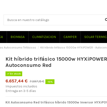
CA
BIOMASA
CLIMATIZACION
CAMPER
SOLAR TERMIC
idos Autoconsumo Trifásicos
Kit híbrido trifásico 15000w HYXiPOWER - Autoco
Kit híbrido trifásico 15000w HYXiPOWER
Autoconsumo Red
En stock
6.657,44 €
7.397,15 €
-10%
Impuestos incluidos
Entrega en 3-5 días
Kit Autoconsumo Red trifásico híbrido 15000w Inversor HYXi