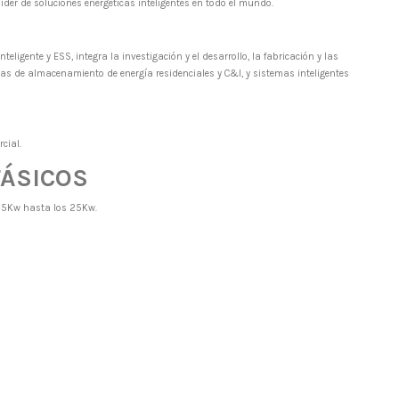
der de soluciones energéticas inteligentes en todo el mundo.
ligente y ESS, integra la investigación y el desarrollo, la fabricación y las
emas de almacenamiento de energía residenciales y C&I, y sistemas inteligentes
cial.
FÁSICOS
s 5Kw hasta los 25Kw.