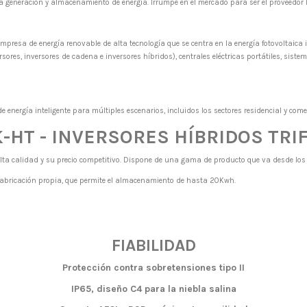
 generación y almacenamiento de energía. Irrumpe en el mercado para ser el proveedor lí
esa de energía renovable de alta tecnología que se centra en la energía fotovoltaica inte
sores, inversores de cadena e inversores híbridos), centrales eléctricas portátiles, sist
energía inteligente para múltiples escenarios, incluidos los sectores residencial y comer
-HT - INVERSORES HÍBRIDOS TRI
lta calidad y su precio competitivo. Dispone de una gama de producto que va desde lo
 fabricación propia, que permite el almacenamiento de hasta 20Kwh.
FIABILIDAD
Protección contra sobretensiones tipo II
IP65, diseño C4 para la niebla salina