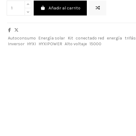
Añadir al carrito
Autoconsumo
Energía solar
Kit
conectado red
energía
trifás
Inversor
HYXI
HYXIPOWER
Alto voltaje
15000