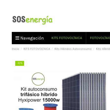
Navegación
KITS FOTOVOLTAICA
FOTOVOLTAI
Inicio
KITS FOTOVOLTAICA
Kits Hibridos Autoconsumo
Kits Híbr
-10%