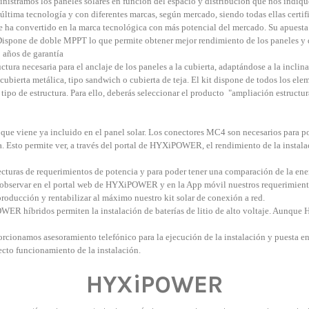
nistramos los paneles solares en función del espacio y distribución que nos indiq
tima tecnología y con diferentes marcas, según mercado, siendo todas ellas certi
 convertido en la marca tecnológica con más potencial del mercado. Su apuesta po
spone de doble MPPT lo que permite obtener mejor rendimiento de los paneles y dis
 años de garantía
ctura necesaria para el anclaje de los paneles a la cubierta, adaptándose a la inclin
cubierta metálica, tipo sandwich o cubierta de teja. El kit dispone de todos los elem
 tipo de estructura. Para ello, deberás seleccionar el producto "ampliación estructur
ue viene ya incluido en el panel solar. Los conectores MC4 son necesarios para pod
a. Esto permite ver, a través del portal de HYXiPOWER, el rendimiento de la instalac
ecturas de requerimientos de potencia y para poder tener una comparación de la ener
r observar en el portal web de HYXiPOWER y en la App móvil nuestros requerimiento
roducción y rentabilizar al máximo nuestro kit solar de conexión a red.
R híbridos permiten la instalación de baterías de litio de alto voltaje. Aunque 
rcionamos asesoramiento telefónico para la ejecución de la instalación y puesta en
ecto funcionamiento de la instalación.
HYXiPOWER