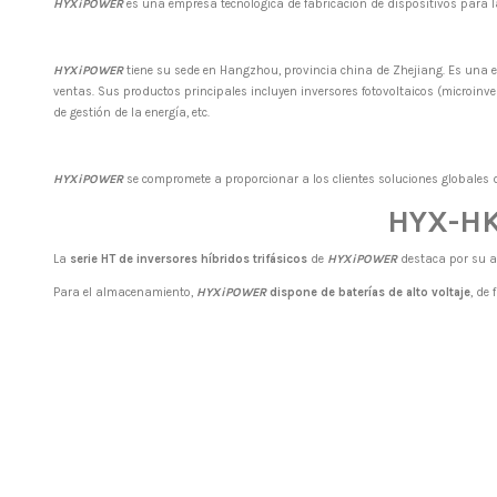
HYXiPOWER
es una empresa tecnológica de fabricación de dispositivos para la
HYXiPOWER
tiene su sede en Hangzhou, provincia china de Zhejiang. Es una empr
ventas. Sus productos principales incluyen inversores fotovoltaicos (microinver
de gestión de la energía, etc.
HYXiPOWER
se compromete a proporcionar a los clientes soluciones globales de 
HYX-HK
La
serie HT de inversores híbridos trifásicos
de
HYXiPOWER
destaca por su a
Para el almacenamiento,
HYXiPOWER
dispone de baterías de alto voltaje
, de