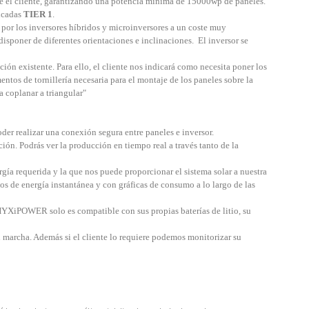
ue el cliente, garantizando una potencia mínima de 15000wp de paneles.
ficadas
TIER 1
.
r los inversores híbridos y microinversores a un coste muy
poner de diferentes orientaciones e inclinaciones. El inversor se
ación existente. Para ello, el cliente nos indicará como necesita poner los
entos de tornillería necesaria para el montaje de los paneles sobre la
a coplanar a triangular"
er realizar una conexión segura entre paneles e inversor.
ión. Podrás ver la producción en tiempo real a través tanto de la
gía requerida y la que nos puede proporcionar el sistema solar a nuestra
s de energía instantánea y con gráficas de consumo a lo largo de las
HYXiPOWER solo es compatible con sus propias baterías de litio, su
 marcha. Además si el cliente lo requiere podemos monitorizar su