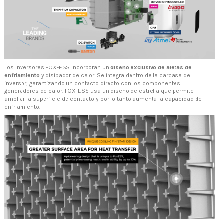
Los inversores FOX-ESS incorporan un
diseño exclusivo de aletas de
enfriamiento
y disipador de calor. Se integra dentro de la carcasa del
inversor, garantizando un contacto directo con los componentes
generadores de calor. FOX-ESS usa un diseño de estrella que permite
ampliar la superficie de contacto y por lo tanto aumenta la capacidad de
enfriamiento.