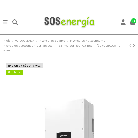
0
Inicio
FOTOVOLTAICA
Inversores Solares
Inversores Autoconsumo
Inversores autoconsumo trifásicos
T25 Inversor Red Fox-Ess Trifásico 25000w - 2
MPPT
¡Disponible sólo en la web!
¡En oferta!