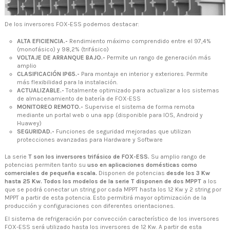
De los inversores FOX-ESS podemos destacar:
ALTA EFICIENCIA.-
Rendimiento máximo comprendido entre el 97,4%
(monofásico) y 98,2% (trifásico)
VOLTAJE DE ARRANQUE BAJO.-
Permite un rango de generación más
amplio
CLASIFICACIÓN IP65.-
Para montaje en interior y exteriores. Permite
más flexibilidad para la instalación.
ACTUALIZABLE.-
Totalmente optimizado para actualizar a los sistemas
de almacenamiento de batería de FOX-ESS
MONITOREO REMOTO.-
Supervise el sistema de forma remota
mediante un portal web o una app (disponible para IOS, Android y
Huawey)
SEGURIDAD.-
Funciones de seguridad mejoradas que utilizan
protecciones avanzadas para Hardware y Software
La serie
T son los inversores trifásico de FOX-ESS.
Su amplio rango de
potencias permiten tanto su
uso en aplicaciones domésticas como
comerciales de pequeña escala.
Disponen de potencias
desde los 3 Kw
hasta 25 Kw. Todos los modelos de la serie T disponen de dos MPPT
a los
que se podrá conectar un string por cada MPPT hasta los 12 Kw y 2 string por
MPPT a partir de esta potencia. Esto permitirá mayor optimización de la
producción y configuraciones con diferentes orientaciones.
El sistema de refrigeración por convección característico de los inversores
FOX-ESS será utilizado hasta los inversores de 12 Kw. A partir de esta