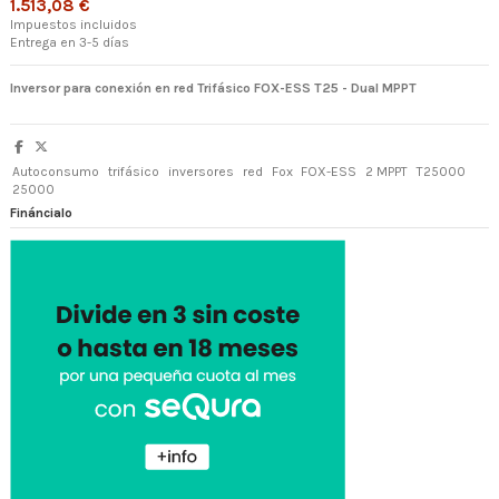
1.513,08 €
Impuestos incluidos
Entrega en 3-5 días
Inversor para conexión en red Trifásico FOX-ESS T25 - Dual MPPT
Autoconsumo
trifásico
inversores
red
Fox
FOX-ESS
2 MPPT
T25000
25000
Fináncialo