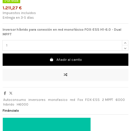
En Stock
1.211,27 €
Impuestos incluidos
Entrega en 3-5 días
Inversor híbrido para conexión en red monofásico FOX-ESS H1-6.0 - Dual
MPPT
Añadir al carrito
Autoconsumo
inversores
monofasico
red
Fox
FOX-ESS
2 MPPT
6000
hibrido
H6000
Fináncialo