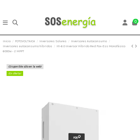
0
Inicio
FOTOVOLTAICA
Inversores Solares
Inversores Autoconsumo
Inversores autoconsumo híbridos
H1-6.0 Inversor Híbrido Red Fox-Ess Monofásico
6000w - 2 MPPT
¡Disponible sólo en la web!
¡En oferta!