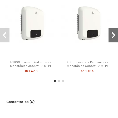
F3600 Inversor Red Fox-Ess
F5000 Inversor Red Fox-Ess
Monofásico 3600w - 2 MPPT
Monofásico 5000w - 2 MPPT
494,62 €
548,48 €
¡Disponible sólo en la web!
¡Disponible sólo en la web!
¡Disponible sólo en la web!
¡En oferta!
¡En oferta!
¡En oferta!
Comentarios (0)