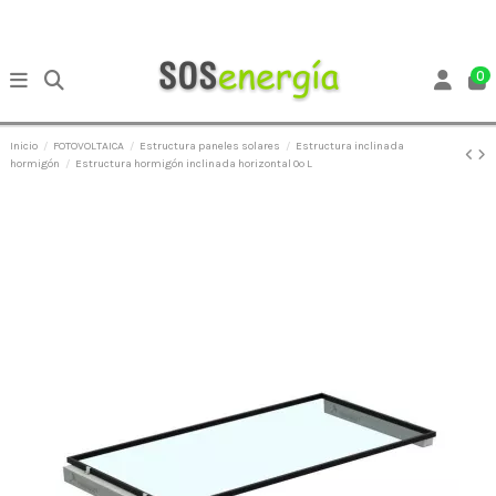
0
Inicio
FOTOVOLTAICA
Estructura paneles solares
Estructura inclinada
hormigón
Estructura hormigón inclinada horizontal 0º L