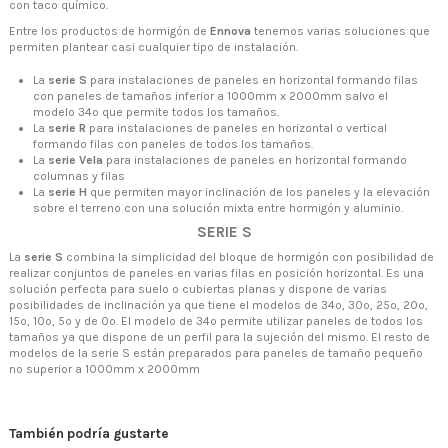
con taco químico.
Entre los productos de hormigón de
Ennova
tenemos varias soluciones que
permiten plantear casi cualquier tipo de instalación.
La
serie S
para instalaciones de paneles en horizontal formando filas
con paneles de tamaños inferior a 1000mm x 2000mm salvo el
modelo 34º que permite todos los tamaños.
La
serie R
para instalaciones de paneles en horizontal o vertical
formando filas con paneles de todos los tamaños.
La
serie Vela
para instalaciones de paneles en horizontal formando
columnas y filas
La
serie H
que permiten mayor inclinación de los paneles y la elevación
sobre el terreno con una solución mixta entre hormigón y aluminio.
SERIE S
La
serie S
combina la simplicidad del bloque de hormigón con posibilidad de
realizar conjuntos de paneles en varias filas en posición horizontal. Es una
solución perfecta para suelo o cubiertas planas y dispone de varias
posibilidades de inclinación ya que tiene el modelos de 34º, 30º, 25º, 20º,
15º, 10º, 5º y de 0º. El modelo de 34º permite utilizar paneles de todos los
tamaños ya que dispone de un perfil para la sujeción del mismo. El resto de
modelos de la serie S están preparados para paneles de tamaño pequeño
no superior a 1000mm x 2000mm
También podría gustarte