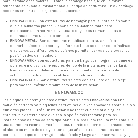
para instalaciones solares. Su amplio catálogo hace que en un mismo
fabricante se pueda suministrar cualquier tipo de estructura. En su catálogo
podemos encontrar la siguientes soluciones:
ENNOVABLOC.-
Son estructuras de hormigón para la instalación sobre
suelo o cubiertas planas. Dispone de soluciones tanto para
instalaciones en horizontal, vertical o en grupos formando filas o
columnas como un solo elemento.
ENNOVAMETAL.-
Son estructuras metálicas para su anclaje a
diferentes tipos de soporte y en formato tanto coplanar como inclinada
o de pared. Las diferentes soluciones permiten dar cabida a todas las
posibilidades de instalación.
ENNOVAPARK.-
Son estructuras para parkings que integran los paneles
solares e incluso los inversores dentro de la instalación del parking.
Existen varios modelos en función de la orientación, número de
vehículos e incluso la imposibilidad de realizar cimentación.
ENNOVATRACK.-
Son estructuras solares con seguidor de 1 solo eje
para sacar el máximo rendimiento de la instalación.
ENNOVABLOC
Los bloques de hormigón para estructuras solares
Ennovabloc
son una
solución perfecta para aquellas estructuras que van apoyadas sobre suelo o
cubiertas planas. Su fácil instalación y no tener que anclar a ninguna
estructura existente hace que sea la opción más rentable para las
instalaciones solares de este tipo. Aunque el producto resulta más caro que
una estructura inclinada metálica, resulta más económico si consideramos
el ahorro en mano de obra y no tener que añadir otros elementos como
bordillos o bloque de hormigón prefabricado y luego anclar con varillas y fijar