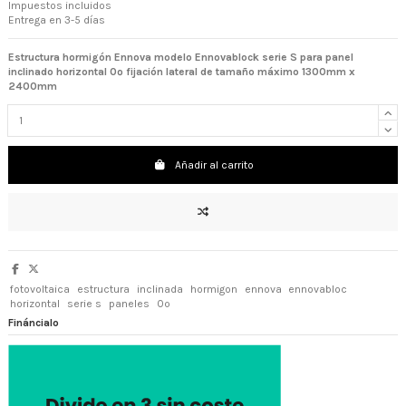
Impuestos incluidos
Entrega en 3-5 días
Estructura hormigón Ennova modelo Ennovablock serie S para panel
inclinado horizontal 0º fijación lateral
de tamaño máximo 1300mm x
2400mm
Añadir al carrito
fotovoltaica
estructura
inclinada
hormigon
ennova
ennovabloc
horizontal
serie s
paneles
0º
Fináncialo