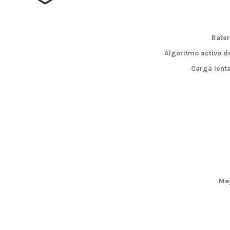
Bater
Algoritmo activo d
Carga lenta
May