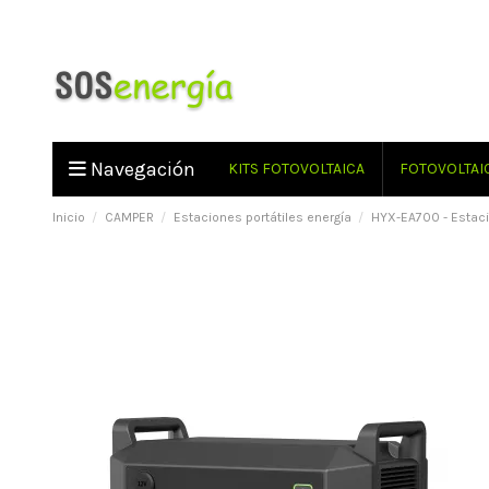
Navegación
KITS FOTOVOLTAICA
FOTOVOLTAI
Inicio
CAMPER
Estaciones portátiles energía
HYX-EA700 - Estaci