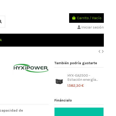
Carrito
/
Vacío
Iniciar sesión
A
También podría gustarte
HYX-EA2500 -
Estación energía...
1.582,30 €
Fináncialo
capacidad de