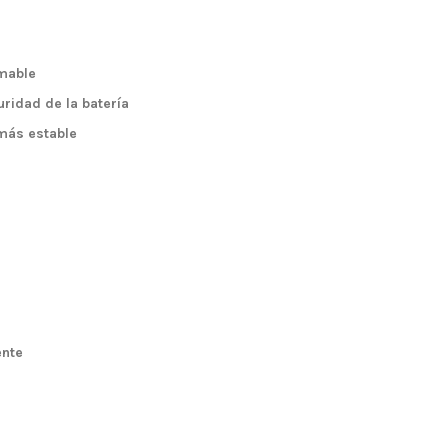
amable
ridad de la batería
 más estable
ente