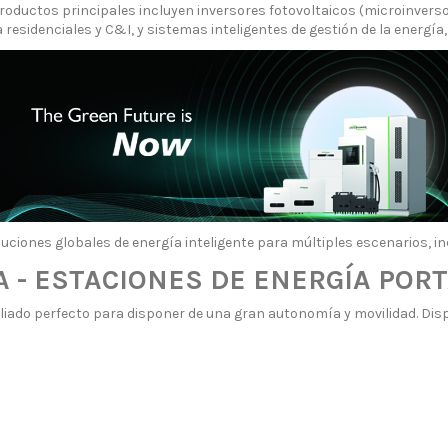
s productos principales incluyen inversores fotovoltaicos (microinvers
esidenciales y C&I, y sistemas inteligentes de gestión de la energía, 
ciones globales de energía inteligente para múltiples escenarios, inc
A - ESTACIONES DE ENERGÍA PORT
aliado perfecto para disponer de una gran autonomía y movilidad. D