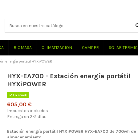
CA
BIOMASA
CLIMATIZACION
CAMPER
SOLAR TERMIC
ón energía portátil HYXiPOWER
HYX-EA700 - Estación energía portátil
HYXiPOWER
En stock
605,00 €
Impuestos incluidos
Entrega en 3-5 días
Estación energía portátil
HYXiPOWER
HYX-EA700 de 700wh de 
almacenamiento