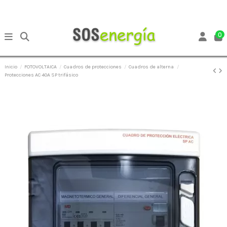
0
Inicio
FOTOVOLTAICA
Cuadros de protecciones
Cuadros de alterna
Protecciones AC 40A SP trifásico