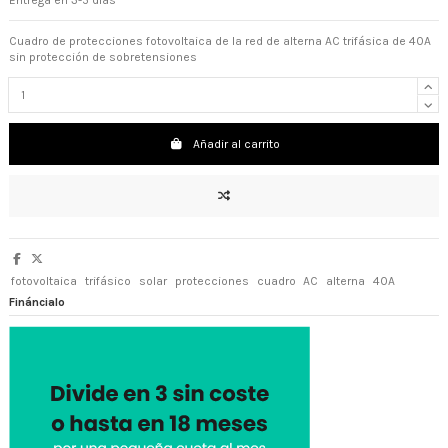
Entrega en 3-5 días
Cuadro de protecciones fotovoltaica de la red de alterna AC trifásica de 40A
sin protección de sobretensiones
Añadir al carrito
fotovoltaica
trifásico
solar
protecciones
cuadro
AC
alterna
40A
Fináncialo