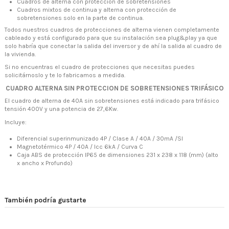
Cuadros de alterna con protección de sobretensiones
Cuadros mixtos de continua y alterna con protección de
sobretensiones solo en la parte de continua.
Todos nuestros cuadros de protecciones de alterna vienen completamente
cableado y está configurado para que su instalación sea plug&play ya que
solo habría que conectar la salida del inversor y de ahí la salida al cuadro de
la vivienda.
Si no encuentras el cuadro de protecciones que necesitas puedes
solicitárnoslo y te lo fabricamos a medida.
CUADRO ALTERNA SIN PROTECCION DE SOBRETENSIONES TRIFÁSICO
El cuadro de alterna de 40A sin sobretensiones está indicado para trifásico
tensión 400V y una potencia de 27,6Kw.
Incluye:
Diferencial superinmunizado 4P / Clase A / 40A / 30mA /SI
Magnetotérmico 4P / 40A / Icc 6kA / Curva C
Caja ABS de protección IP65 de dimensiones 231 x 238 x 118 (mm) (alto
x ancho x Profundo)
También podría gustarte