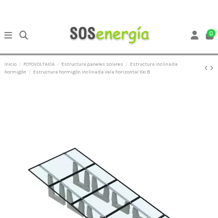
0
Inicio
FOTOVOLTAICA
Estructura paneles solares
Estructura inclinada
hormigón
Estructura hormigón inclinada Vela horizontal 10º B