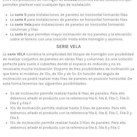
permiten plantear casi cualquier tipo de instalación.
La
serie S
para instalaciones de paneles en horizontal formando filas
La
serie R
para instalaciones de paneles en horizontal formando filas
La
serie Vela
para instalaciones de paneles en horizontal formando
columnas y filas
La
serie H
que permiten mayor inclinación de los paneles y la elevación
sobre el terreno con una solución mixta entre hormigón y aluminio.
SERIE VELA
La
serie VELA
combina la simplicidad del bloque de hormigón con posibilidad
de realizar conjuntos de paneles en varias filas y columnas. Es una solución
perfecta para suelo o cubiertas donde el espacio es reducido y no es
necesaria mucha inclinación. Dispone de tres posibilidades de inclinación ya
que tiene el modelos de 15º, de 10º y de 5º. En función del ángulo de
inclinación se podrá realizar más filas de paneles en posición horizontal. De
esta forma tenemos las siguientes posibilidades:
5º de inclinación permite realizar hasta 6 filas de paneles. Para ello
debemos añadir el producto con la referencia fila A, fila B, Fila C, Fila D,
Fila E y Fila F
10º de inclinación permite realizar hasta 5 filas de paneles. Para ello
debemos añadir el producto con la referencia fila A, fila B, Fila C, Fila D y
Fila E
15º de inclinación permite realizar hasta 3 filas de paneles. Para ello
debemos añadir el producto con la referencia fila A, fila B y Fila C