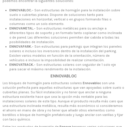
podemos encontrar la siguientes soluciones:
ENNOVABLOC.-
Son estructuras de hormigón para la instalación sobre
suelo o cubiertas planas. Dispone de soluciones tanto para
instalaciones en horizontal, vertical o en grupos formando filas o
columnas como un solo elemento.
ENNOVAMETAL.-
Son estructuras metálicas para su anclaje a
diferentes tipos de soporte y en formato tanto coplanar como inclinada
o de pared. Las diferentes soluciones permiten dar cabida a todas las
posibilidades de instalación.
ENNOVAPARK.-
Son estructuras para parkings que integran los paneles
solares e incluso los inversores dentro de la instalación del parking.
Existen varios modelos en función de la orientación, número de
vehículos e incluso la imposibilidad de realizar cimentación.
ENNOVATRACK.-
Son estructuras solares con seguidor de 1 solo eje
para sacar el máximo rendimiento de la instalación.
ENNOVABLOC
Los bloques de hormigón para estructuras solares
Ennovabloc
son una
solución perfecta para aquellas estructuras que van apoyadas sobre suelo o
cubiertas planas. Su fácil instalación y no tener que anclar a ninguna
estructura existente hace que sea la opción más rentable para las
instalaciones solares de este tipo. Aunque el producto resulta más caro que
una estructura inclinada metálica, resulta más económico si consideramos
el ahorro en mano de obra y no tener que añadir otros elementos como
bordillos o bloque de hormigón prefabricado y luego anclar con varillas y fijar
con taco químico.
Entre los productos de hormigón de
Ennova
tenemos varias soluciones que