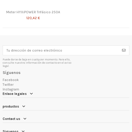
Meter HYXiPOWER Trifásico 250A
120,42 €
Puede darse de baja en cualquier momento. Para ello,
consulte nuestra información de contacto en el aviso
legal.
Síguenos
Facebook
Twitter
Instagram
Enlace legales
productos
Contact us
Siguenos