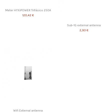
Meter HYXiPOWER Trifásico 250A
120,42 €
Sub-1G external antenna
2,93 €
Wifi External antenna